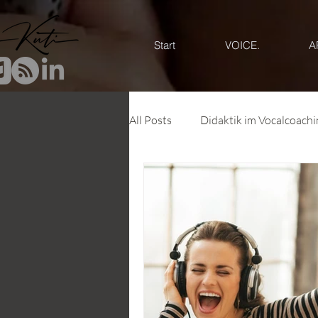
Start
VOICE.
A
All Posts
Didaktik im Vocalcoachi
Systemisches Vocal Coaching