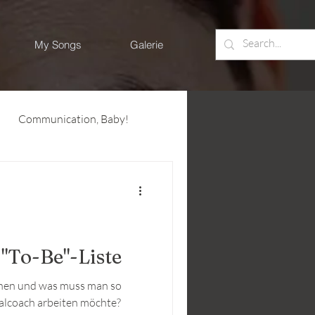
My Songs
Galerie
Communication, Baby!
"To-Be"-Liste
nen und was muss man so
alcoach arbeiten möchte?