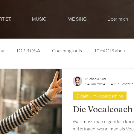
RTIST.
MUSIC.
WE SING
Über mich
ng
TOP 3 Q&A
Coachingtools
10 FACTS about...
Michaela Kuti
24. Jan. 2024
4 Min. Lesezeit
Didaktik im Vocalcoaching
Die Vocalcoach 
Was muss man eigentlich kön
mitbringen, wenn man als Voc