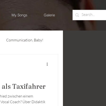
My Songs
Galerie
Communication, Baby!
 als Taxifahrer
chied zwischen einem
Vocal Coach? Über Didaktik