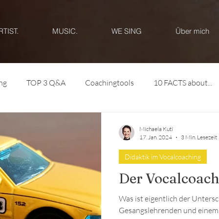
RTIST.
MUSIC.
WE SING
Über mich
ng
TOP 3 Q&A
Coachingtools
10 FACTS about...
Michaela Kuti
17. Jan. 2024
3 Min. Lesezeit
Didaktik im Vocalcoaching
Der Vocalcoach
Was ist eigentlich der Unters
Gesangslehrenden und einem 