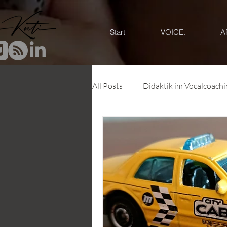
Start
VOICE.
A
All Posts
Didaktik im Vocalcoachi
Systemisches Vocal Coaching