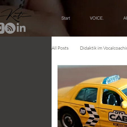
Start
VOICE.
A
All Posts
Didaktik im Vocalcoachi
Systemisches Vocal Coaching