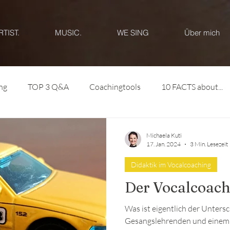
RTIST.
MUSIC.
WE SING
Über mich
ng
TOP 3 Q&A
Coachingtools
10 FACTS about...
Michaela Kuti
17. Jan. 2024
3 Min. Lesezeit
Didaktik im Vocalcoaching
Der Vocalcoach
Was ist eigentlich der Unters
Gesangslehrenden und einem 