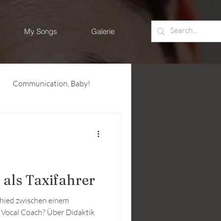
My Songs
Galerie
Communication, Baby!
 als Taxifahrer
chied zwischen einem
Vocal Coach? Über Didaktik