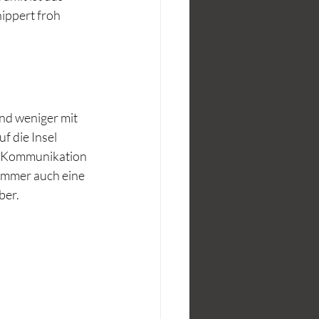
ippert froh 
nd weniger mit 
f die Insel 
en Kommunikation 
immer auch eine 
ber.