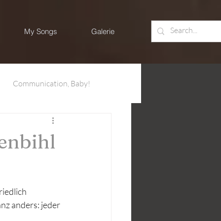
My Songs
Galerie
Communication, Baby!
enbihl
iedlich 
anz anders: jeder 