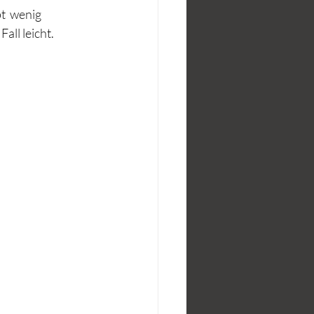
  wenig 
all leicht.