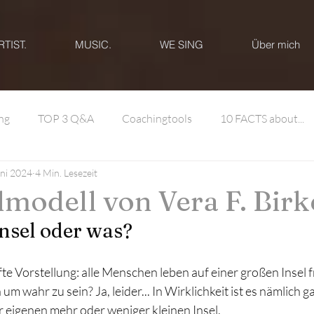
RTIST.
MUSIC.
WE SING
Über mich
ng
TOP 3 Q&A
Coachingtools
10 FACTS about...
uni 2024
4 Min. Lesezeit
lmodell von Vera F. Birk
Insel oder was?
e Vorstellung: alle Menschen leben auf einer großen Insel fr
m wahr zu sein? Ja, leider... In Wirklichkeit ist es nämlich g
r eigenen mehr oder weniger kleinen Insel.