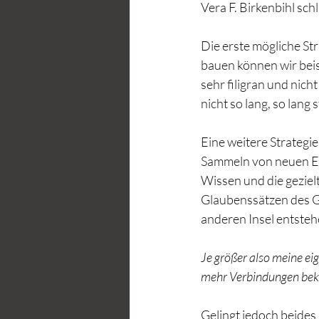
Vera F. Birkenbihl sch
Die erste mögliche St
bauen können wir beis
sehr filigran und nic
nicht so lang, so lang 
Eine weitere Strategie
Sammeln von neuen E
Wissen und die geziel
Glaubenssätzen des G
anderen Insel entstehe
Je größer also meine e
mehr Verbindungen bek
Gelingt jedoch beides 