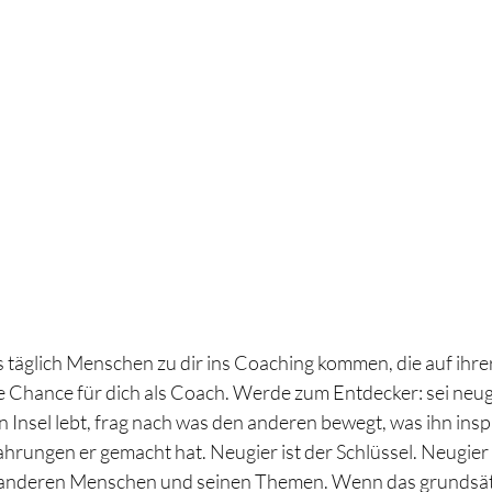
s täglich Menschen zu dir ins Coaching kommen, die auf ihrer
ße Chance für dich als Coach. Werde zum Entdecker: sei neugi
n Insel lebt, frag nach was den anderen bewegt, was ihn inspi
ahrungen er gemacht hat. Neugier ist der Schlüssel. Neugier
 anderen Menschen und seinen Themen. Wenn das grundsätzl