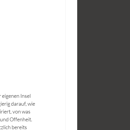
 eigenen Insel 
erig darauf, wie 
riert, von was 
 und Offenheit. 
ich bereits 