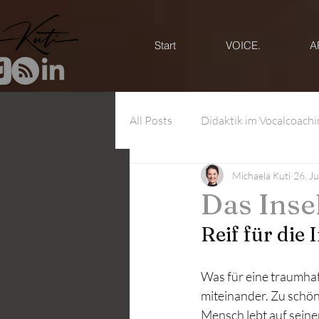
Start
VOICE.
A
All Posts
Didaktik im Vocalcoachi
Michaela Kuti
26. J
Systemisches Vocal Coaching
Das Inse
Reif für die 
Was für eine traumhaft
miteinander. Zu schön u
Mensch lebt auf seine