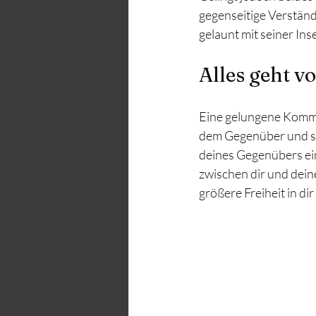
gegenseitige Verständ
gelaunt mit seiner Ins
Alles geht v
Eine gelungene Kommuni
dem Gegenüber und sein
deines Gegenübers ein
zwischen dir und dein
größere Freiheit in d