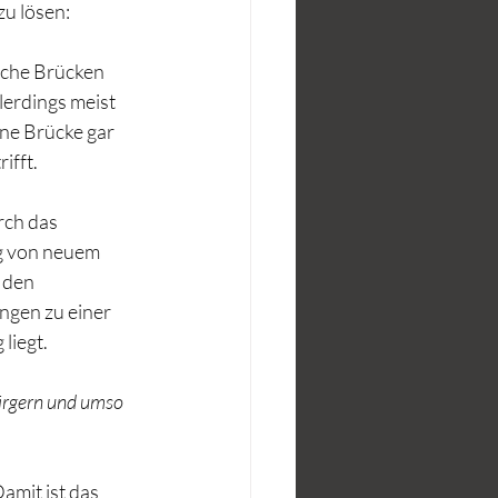
zu lösen:
lche Brücken 
lerdings meist 
ne Brücke gar 
ifft.
rch das 
g von neuem 
 den 
gen zu einer 
liegt. 
ärgern und umso 
amit ist das 