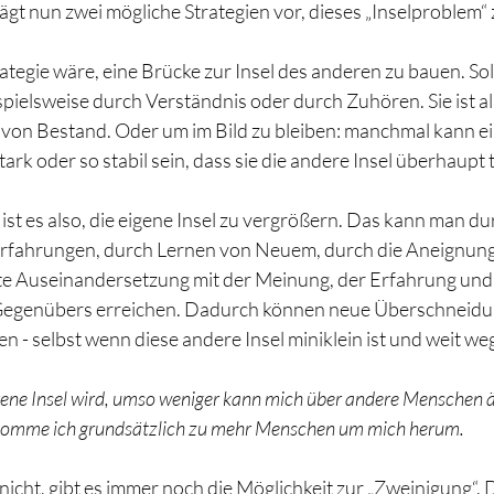
lägt nun zwei mögliche Strategien vor, dieses „Inselproblem“ 
rategie wäre, eine Brücke zur Insel des anderen zu bauen. So
pielsweise durch Verständnis oder durch Zuhören. Sie ist al
ht von Bestand. Oder um im Bild zu bleiben: manchmal kann ei
stark oder so stabil sein, dass sie die andere Insel überhaupt tr
 ist es also, die eigene Insel zu vergrößern. Das kann man du
rfahrungen, durch Lernen von Neuem, durch die Aneignun
te Auseinandersetzung mit der Meinung, der Erfahrung und
egenübers erreichen. Dadurch können neue Überschneidun
n - selbst wenn diese andere Insel miniklein ist und weit weg 
igene Insel wird, umso weniger kann mich über andere Menschen 
omme ich grundsätzlich zu mehr Menschen um mich herum.
nicht, gibt es immer noch die Möglichkeit zur „Zweinigung“. D