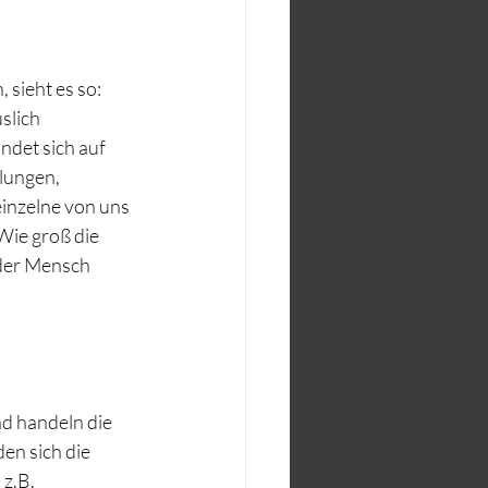
sieht es so: 
slich 
ndet sich auf 
lungen, 
inzelne von uns 
Wie groß die 
eder Mensch 
d handeln die 
en sich die 
z.B. 