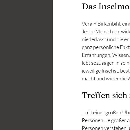
Das Inselmo
Vera F. Birkenbihl, e
Jeder Mensch entwickel
niederlässt und die er
ganz persönliche Fakt
Erfahrungen, Wissen, 
lebt sozusagen in sei
jeweilige Insel ist, b
macht und wie er die W
Treffen sic
…mit einer großen Übe
Personen. Je größer al
Personen verstehen u