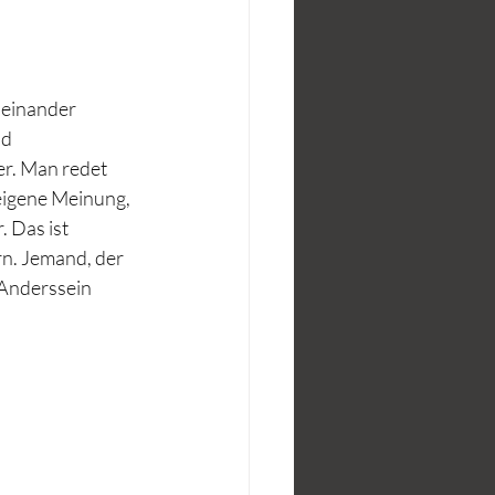
neinander 
d 
er. Man redet 
eigene Meinung, 
 Das ist 
n. Jemand, der 
 Anderssein 