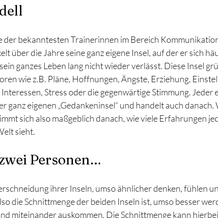
dell
ine der bekanntesten Trainerinnen im Bereich Kommunikation, 
t über die Jahre seine ganz eigene Insel, auf der er sich häu
 sein ganzes Leben lang nicht wieder verlässt. Diese Insel grü
oren wie z.B. Pläne, Hoffnungen, Ängste, Erziehung, Einstel
Interessen, Stress oder die gegenwärtige Stimmung. Jeder e
ner ganz eigenen „Gedankeninsel“ und handelt auch danach. 
estimmt sich also maßgeblich danach, wie viele Erfahrungen j
elt sieht.
h zwei Personen…
rschneidung ihrer Inseln, umso ähnlicher denken, fühlen un
so die Schnittmenge der beiden Inseln ist, umso besser werd
nd miteinander auskommen. Die Schnittmenge kann hierbei 