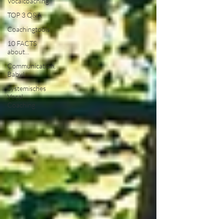
Vocalcoaching
TOP 3 Q&A
Coachingtools
10 FACTS
about...
Communication,
Baby!
Systemisches
Vocal
Coaching